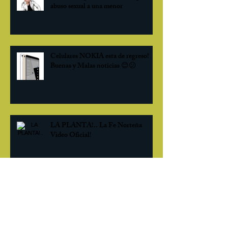
abuso sexual a una menor
Celulares NOKIA esta de regreso!
Buenas y Malas noticias 😊😕
LA PLANTA!.. La Fe Norteña
Video Oficial!
La historia de como Carlos Slim
hundio un pueblo...en Zacatecas!