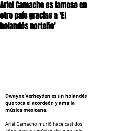
Ariel Camacho es famoso en
otro país gracias a 'El
holandés norteño'
Dwayne Verheyden es un holandés 
que toca el acordeón y ama la 
música mexicana.
Ariel Camacho murió hace casi dos 