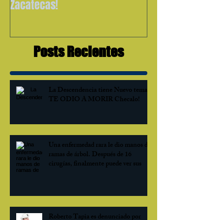
Zacatecas!
Posts Recientes
La Descendencia tiene Nuevo tema!
TE ODIO A MORIR Checalo!
Una enfermedad rara le dio manos de
ramas de árbol. Después de 16
cirugías, finalmente puede ver sus
Roberto Tapia es denunciado por