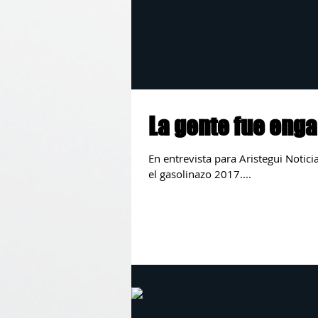
La gente fue enga
En entrevista para Aristegui Notic
el gasolinazo 2017....