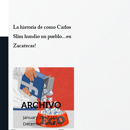
La historia de como Carlos
Slim hundio un pueblo...en
Zacatecas!
ARCHIVO
January 2017
(10)
10 posts
December 2016
(5)
5 posts