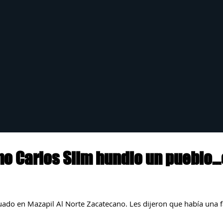
mo Carlos Slim hundio un pueblo..
uado en Mazapil Al Norte Zacatecano. Les dijeron que había una f