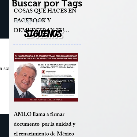
Buscar por Tags
COSAS QUE HACES EN
FACEBOOK Y
No tags yet.
DEMUESTRAN TU
SIGUENOS
BAJA AUTOESTIMA
ta sobre
AMLO llama a firmar
documento ‘por la unidad y
el renacimiento de México