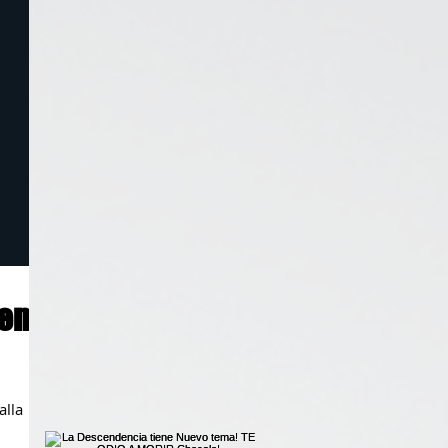
.en
alla