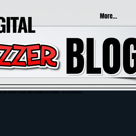
GITAL
More...
BLO