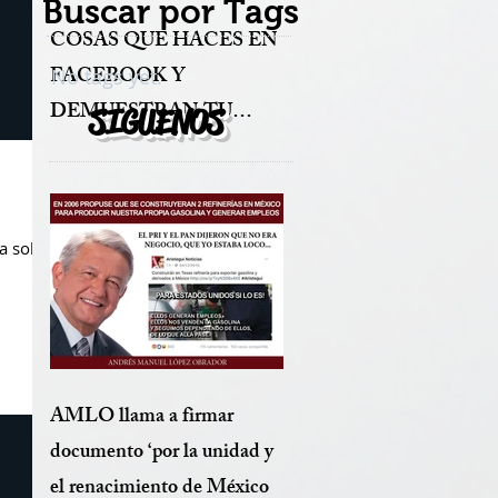
Buscar por Tags
COSAS QUE HACES EN
FACEBOOK Y
No tags yet.
DEMUESTRAN TU
SIGUENOS
BAJA AUTOESTIMA
ta sobre
AMLO llama a firmar
documento ‘por la unidad y
el renacimiento de México