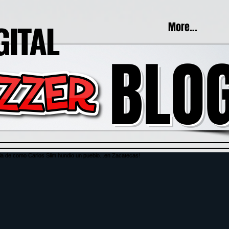
GITAL
More...
BLO