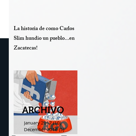
La historia de como Carlos
Slim hundio un pueblo...en
Zacatecas!
ARCHIVO
January 2017
(10)
10 posts
December 2016
(5)
5 posts