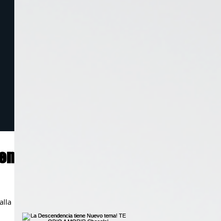
.en
alla