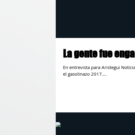
La gente fue enga
En entrevista para Aristegui Notic
el gasolinazo 2017....