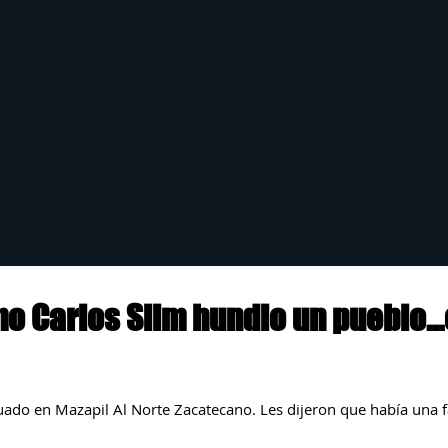
mo Carlos Slim hundio un pueblo..
uado en Mazapil Al Norte Zacatecano. Les dijeron que había una f