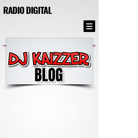
RADIO DIGITAL
BLOG